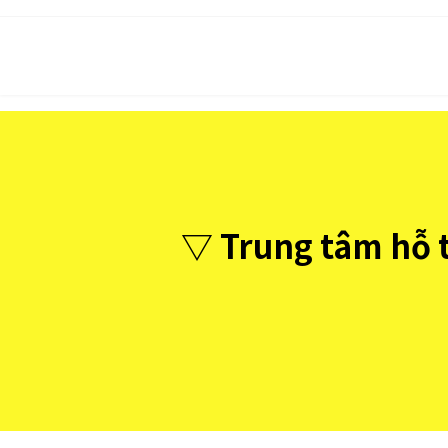
コ
ナ
ン
ビ
テ
ゲ
ン
ー
ツ
シ
へ
ョ
ス
ン
キ
に
ッ
移
プ
動
▽ Trung tâm hỗ tr