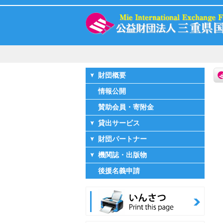
財団概要
情報公開
賛助会員・寄附金
貸出サービス
財団パートナー
機関誌・出版物
後援名義申請