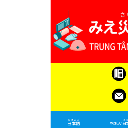
コ
ナ
ン
ビ
テ
ゲ
ン
ー
ツ
シ
へ
ョ
ス
ン
キ
に
ッ
移
プ
動