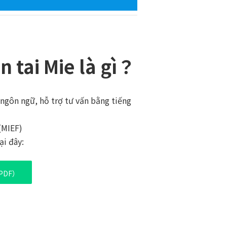
n tai Mie là gì？
a ngôn ngữ, hỗ trợ tư vấn bằng tiếng
(MIEF)
ại đây:
e（PDF）